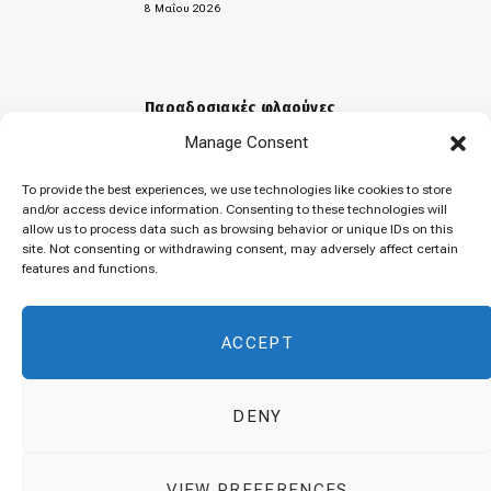
8 Μαΐου 2026
Παραδοσιακές φλαούνες
Manage Consent
31 Μαρτίου 2026
To provide the best experiences, we use technologies like cookies to store
and/or access device information. Consenting to these technologies will
allow us to process data such as browsing behavior or unique IDs on this
«Μελομακάρονα»
site. Not consenting or withdrawing consent, may adversely affect certain
features and functions.
9 Δεκεμβρίου 2025
ACCEPT
DENY
© 2026 Cuisinovia - Republishing Recipes and Images is Prohibited.
VIEW PREFERENCES