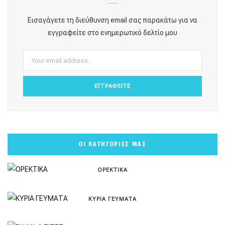
o
g
r
b
k
Εισαγάγετε τη διεύθυνση email σας παρακάτω για να
o
r
e
e
εγγραφείτε στο ενημερωτικό δελτίο μου
k
a
s
m
t
ΟΙ ΚΑΤΗΓΟΡΙΕΣ ΜΑΣ
ΟΡΕΚΤΙΚΑ
ΚΥΡΙΑ ΓΕΥΜΑΤΑ