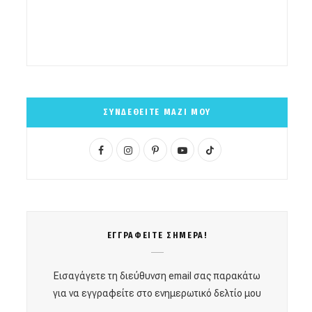
ΣΥΝΔΕΘΕΙΤΕ ΜΑΖΙ ΜΟΥ
F
I
P
Y
T
a
n
i
o
i
c
s
n
u
k
e
t
t
T
T
ΕΓΓΡΑΦΕΙΤΕ ΣΗΜΕΡΑ!
b
a
e
u
o
o
g
r
b
k
Εισαγάγετε τη διεύθυνση email σας παρακάτω
o
r
e
e
για να εγγραφείτε στο ενημερωτικό δελτίο μου