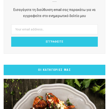
o
g
r
b
k
Εισαγάγετε τη διεύθυνση email σας παρακάτω για να
o
r
e
e
εγγραφείτε στο ενημερωτικό δελτίο μου
k
a
s
m
t
ΟΙ ΚΑΤΗΓΟΡΙΕΣ ΜΑΣ