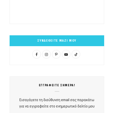
ΣΥΝΔΕΘΕΙΤΕ ΜΑΖΙ ΜΟΥ
F
I
P
Y
T
a
n
i
o
i
c
s
n
u
k
e
t
t
T
T
ΕΓΓΡΑΦΕΙΤΕ ΣΗΜΕΡΑ!
b
a
e
u
o
o
g
r
b
k
Εισαγάγετε τη διεύθυνση email σας παρακάτω
o
r
e
e
για να εγγραφείτε στο ενημερωτικό δελτίο μου