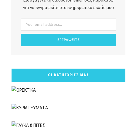
o
r
e
e
για να εγγραφείτε στο ενημερωτικό δελτίο μου
k
a
s
m
t
ΟΙ ΚΑΤΗΓΟΡΙΕΣ ΜΑΣ