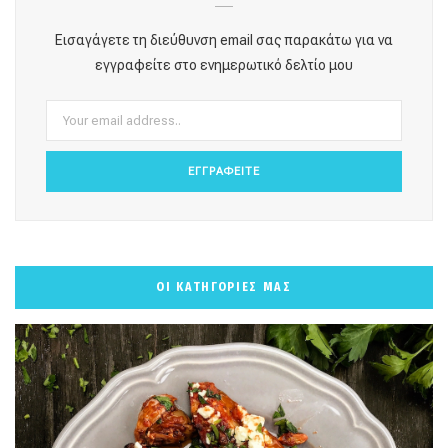
o
g
r
b
k
Εισαγάγετε τη διεύθυνση email σας παρακάτω για να
o
r
e
e
εγγραφείτε στο ενημερωτικό δελτίο μου
k
a
s
m
t
ΟΙ ΚΑΤΗΓΟΡΙΕΣ ΜΑΣ