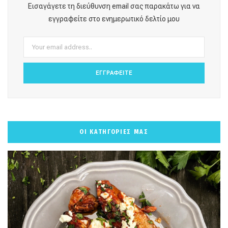
o
g
r
b
k
Εισαγάγετε τη διεύθυνση email σας παρακάτω για να
o
r
e
e
εγγραφείτε στο ενημερωτικό δελτίο μου
k
a
s
m
t
ΟΙ ΚΑΤΗΓΟΡΙΕΣ ΜΑΣ