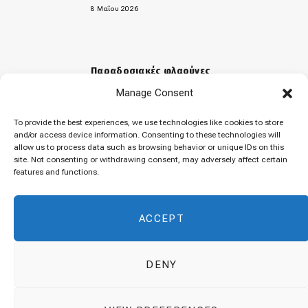
8 Μαΐου 2026
Παραδοσιακές φλαούνες
Manage Consent
31 Μαρτίου 2026
To provide the best experiences, we use technologies like cookies to store
and/or access device information. Consenting to these technologies will
allow us to process data such as browsing behavior or unique IDs on this
«Μελομακάρονα»
site. Not consenting or withdrawing consent, may adversely affect certain
features and functions.
9 Δεκεμβρίου 2025
ACCEPT
DENY
© 2026 Cuisinovia - Republishing Recipes and Images is Prohibited.