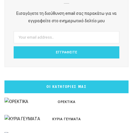
b
a
e
u
o
o
g
r
b
k
Εισαγάγετε τη διεύθυνση email σας παρακάτω για να
o
r
e
e
εγγραφείτε στο ενημερωτικό δελτίο μου
k
a
s
m
t
ΟΙ ΚΑΤΗΓΟΡΙΕΣ ΜΑΣ
ΟΡΕΚΤΙΚΑ
ΚΥΡΙΑ ΓΕΥΜΑΤΑ