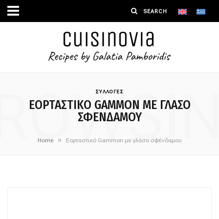
ROWSI
ΣΥΛΛΟΓΕΣ
ΕΟΡΤΑΣΤΙΚΌ GAMMON ΜΕ ΓΛΆΣΟ
ΣΦΈΝΔΑΜΟΥ
»
Home
Εορταστικό Gammon με γλάσο σφένδαμου