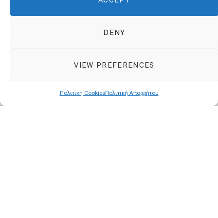
Παραδοσιακές φλαούνες
DENY
31 Μαρτίου 2026
VIEW PREFERENCES
«Μελομακάρονα»
Πολιτική Cookies
Πολιτική Απορρήτου
9 Δεκεμβρίου 2025
© 2026 Cuisinovia - Republishing Recipes and Images is Prohibited.
Απαγορεύεται η Αναδημοσίευση των Συνταγών και των Φωτογραφιών.
Top