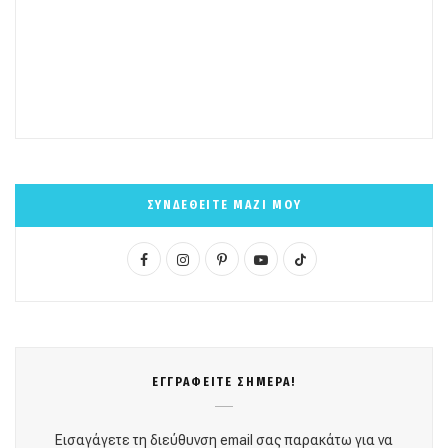
ΣΥΝΔΕΘΕΙΤΕ ΜΑΖΙ ΜΟΥ
F
I
P
Y
T
a
n
i
o
i
c
s
n
u
k
e
t
t
T
T
ΕΓΓΡΑΦΕΙΤΕ ΣΗΜΕΡΑ!
b
a
e
u
o
o
g
r
b
k
Εισαγάγετε τη διεύθυνση email σας παρακάτω για να