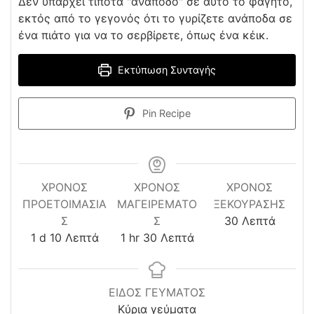
Δεν υπάρχει τίποτα "ανάποδο" σε αυτό το φαγητό,
εκτός από το γεγονός ότι το γυρίζετε ανάποδα σε
ένα πιάτο για να το σερβίρετε, όπως ένα κέικ.
Εκτύπωση Συνταγής
Pin Recipe
ΧΡΌΝΟΣ
ΧΡΟΝΟΣ
ΧΡΌΝΟΣ
ΠΡΟΕΤΟΙΜΑΣΊΑ
ΜΑΓΕΙΡΕΜΑΤΟ
ΞΕΚΟΎΡΑΣΗΣ
minutes
Σ
Σ
30
Λεπτά
day
minutes
hour
minutes
1
d
10
Λεπτά
1
hr
30
Λεπτά
ΕΙΔΟΣ ΓΕΥΜΑΤΟΣ
Κύρια γεύματα