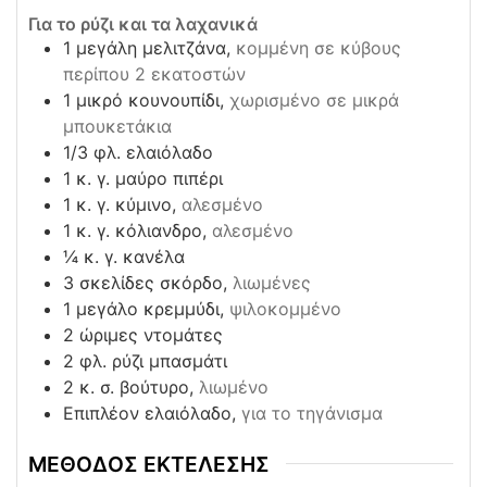
Για το ρύζι και τα λαχανικά
1
μεγάλη μελιτζάνα,
κομμένη σε κύβους
περίπου 2 εκατοστών
1
μικρό κουνουπίδι,
χωρισμένο σε μικρά
μπουκετάκια
1/3
φλ. ελαιόλαδο
1
κ. γ. μαύρο πιπέρι
1
κ. γ. κύμινο,
αλεσμένο
1
κ. γ. κόλιανδρο,
αλεσμένο
¼
κ. γ. κανέλα
3
σκελίδες σκόρδο,
λιωμένες
1
μεγάλο κρεμμύδι,
ψιλοκομμένο
2
ώριμες ντομάτες
2
φλ. ρύζι μπασμάτι
2
κ. σ. βούτυρο,
λιωμένο
Επιπλέον ελαιόλαδο,
για το τηγάνισμα
ΜΕΘΟΔΟΣ ΕΚΤΕΛΕΣΗΣ