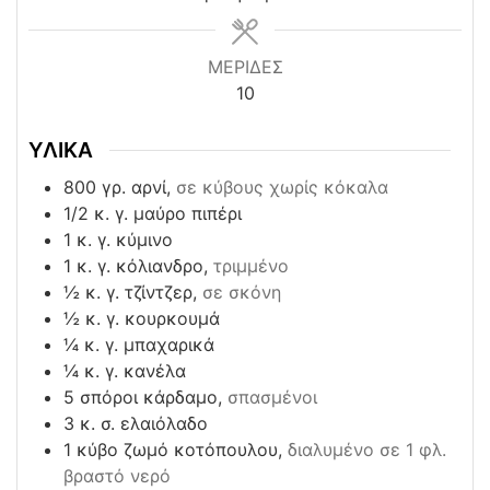
ΜΕΡΙΔΕΣ
10
ΥΛΙΚΑ
800
γρ. αρνί,
σε κύβους χωρίς κόκαλα
1/2
κ. γ. μαύρο πιπέρι
1
κ. γ. κύμινο
1
κ. γ. κόλιανδρο,
τριμμένο
½
κ. γ. τζίντζερ,
σε σκόνη
½
κ. γ. κουρκουμά
¼
κ. γ. μπαχαρικά
¼
κ. γ. κανέλα
5
σπόροι κάρδαμο,
σπασμένοι
3
κ. σ. ελαιόλαδο
1
κύβο ζωμό κοτόπουλου,
διαλυμένο σε 1 φλ.
βραστό νερό