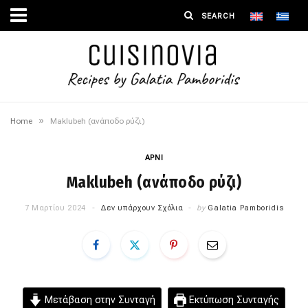
»
Home
Maklubeh (ανάποδο ρύζι)
ΑΡΝΙ
Maklubeh (ανάποδο ρύζι)
7 Μαρτίου 2024
Δεν υπάρχουν Σχόλια
by
Galatia Pamboridis
Μετάβαση στην Συνταγή
Εκτύπωση Συνταγής