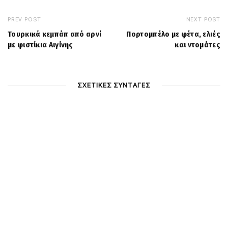
PREV POST
NEXT POST
Τουρκικά κεμπάπ από αρνί
Πορτομπέλο με φέτα, ελιές
με φιστίκια Αιγίνης
και ντομάτες
ΣΧΕΤΙΚΕΣ ΣΥΝΤΑΓΕΣ