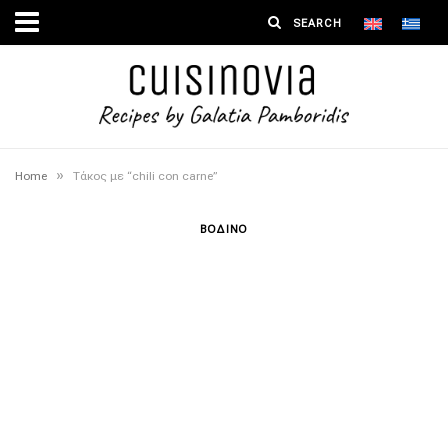
»
Home
Τάκος με “chili con carne”
ΒΟΔΙΝΟ