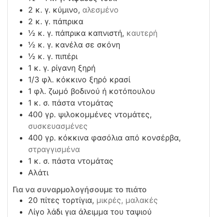
2
κ. γ. κύμινο,
αλεσμένο
2
κ. γ. πάπρικα
½
κ. γ. πάπρικα καπνιστή,
καυτερή
½
κ. γ. κανέλα σε σκόνη
½
κ. γ. πιπέρι
1
κ. γ. ρίγανη ξηρή
1/3
φλ. κόκκινο ξηρό κρασί
1
φλ. ζωμό βοδινού ή κοτόπουλου
1
κ. σ. πάστα ντομάτας
400
γρ. ψιλοκομμένες ντομάτες,
συσκευασμένες
400
γρ. κόκκινα φασόλια από κονσέρβα,
στραγγισμένα
1
κ. σ. πάστα ντομάτας
Αλάτι
Για να συναρμολογήσουμε το πιάτο
20
πίτες τορτίγια,
μικρές, μαλακές
Λίγο λάδι για άλειμμα του ταψιού