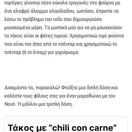
τορτίγιες γίνονται τόσο εύκολα τραγανές στο φούρνο με
ένα ελαφρύ άλειμμα ελαιόλαδου, ωστόσο, έπρεπε να
λύσω το πρόβλημα του τσίλι που δημιουργούσε
μουσκεμένα μέρη. Το μυστικό μου για να μη μουσκεύουν
τα τάκος είναι οι φέτες τυριού. Χρησιμοποιώ τυρί γκούντα
που είναι πιο ήπιο από το τσένταρ και χρησιμοποιώ το
τσένταρ (ή το ένταμ) για γαρνίρισμα.
Δοκιμάστε τα, παρακαλώ! Φτιάξτε μια διπλή δόση και
καλέστε τους φίλους σας για έναν μαραθώνιο με τον
Νονό. Ή μάλλον μια τριπλή δόση.
Τάκος με “chili con carne”