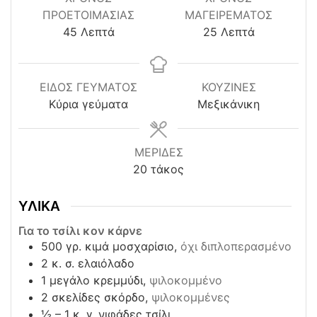
ΠΡΟΕΤΟΙΜΑΣΊΑΣ
ΜΑΓΕΙΡΕΜΑΤΟΣ
minutes
minutes
45
Λεπτά
25
Λεπτά
ΕΙΔΟΣ ΓΕΥΜΑΤΟΣ
ΚΟΥΖΊΝΕΣ
Κύρια γεύματα
Μεξικάνικη
ΜΕΡΙΔΕΣ
20
τάκος
ΥΛΙΚΑ
Για το τσίλι κον κάρνε
500
γρ. κιμά μοσχαρίσιο,
όχι διπλοπερασμένο
2
κ. σ. ελαιόλαδο
1
μεγάλο κρεμμύδι,
ψιλοκομμένο
2
σκελίδες σκόρδο,
ψιλοκομμένες
½ – 1
κ. γ. νιφάδες τσίλι