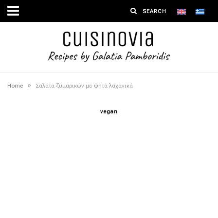
»
Home
Σαλάτα ζυμαρικών με ψητά λαχανικά
vegan