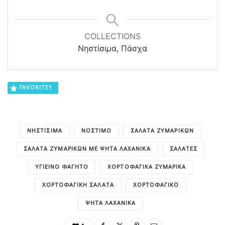
COLLECTIONS
Νηστίσιμα, Πάσχα
FAVORITE
1
ΝΗΣΤΊΣΙΜΑ
ΝΌΣΤΙΜΟ
ΣΑΛΆΤΑ ΖΥΜΑΡΙΚΏΝ
ΣΑΛΆΤΑ ΖΥΜΑΡΙΚΏΝ ΜΕ ΨΗΤΆ ΛΑΧΑΝΙΚΆ
ΣΑΛΆΤΕΣ
ΥΓΙΕΙΝΌ ΦΑΓΗΤΌ
ΧΟΡΤΟΦΑΓΙΚΆ ΖΥΜΑΡΙΚΆ
ΧΟΡΤΟΦΑΓΙΚΉ ΣΑΛΆΤΑ
ΧΟΡΤΟΦΑΓΙΚΌ
ΨΗΤΆ ΛΑΧΑΝΙΚΆ