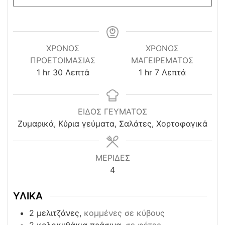
ΧΡΌΝΟΣ
ΧΡΟΝΟΣ
ΠΡΟΕΤΟΙΜΑΣΊΑΣ
ΜΑΓΕΙΡΕΜΑΤΟΣ
hour
minutes
hour
minutes
1
hr
30
Λεπτά
1
hr
7
Λεπτά
ΕΙΔΟΣ ΓΕΥΜΑΤΟΣ
Ζυμαρικά, Κύρια γεύματα, Σαλάτες, Χορτοφαγικά
ΜΕΡΙΔΕΣ
4
ΥΛΙΚΑ
2
μελιτζάνες,
κομμένες σε κύβους
2
κολοκυθάκια πράσινα,
σε φέτες