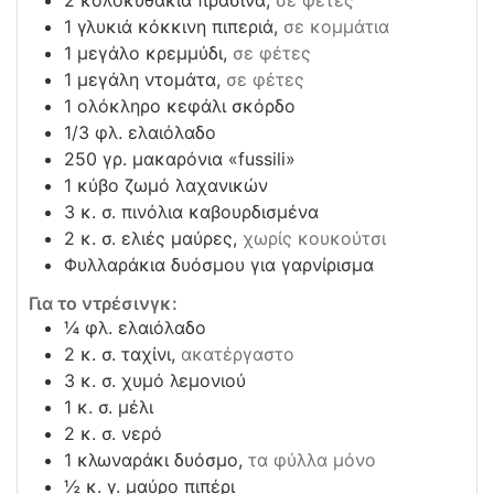
1
γλυκιά κόκκινη πιπεριά,
σε κομμάτια
1
μεγάλο κρεμμύδι,
σε φέτες
1
μεγάλη ντομάτα,
σε φέτες
1
ολόκληρο κεφάλι σκόρδο
1/3
φλ. ελαιόλαδο
250
γρ. μακαρόνια «fussili»
1
κύβο ζωμό λαχανικών
3
κ. σ. πινόλια καβουρδισμένα
2
κ. σ. ελιές μαύρες,
χωρίς κουκούτσι
Φυλλαράκια δυόσμου για γαρνίρισμα
Για το ντρέσινγκ:
¼
φλ. ελαιόλαδο
2
κ. σ. ταχίνι,
ακατέργαστο
3
κ. σ. χυμό λεμονιού
1
κ. σ. μέλι
2
κ. σ. νερό
1
κλωναράκι δυόσμο,
τα φύλλα μόνο
½
κ. γ. μαύρο πιπέρι