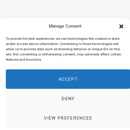
Manage Consent
To provide the best experiences, we use technologies like cookies to store
© 2026 Cuisinovia - Republishing Recipes and Images is Prohibited.
and/or access device information. Consenting to these technologies will
allow us to process data such as browsing behavior or unique IDs on this
Απαγορεύεται η Αναδημοσίευση των Συνταγών και των Φωτογραφιών.
site. Not consenting or withdrawing consent, may adversely affect certain
Top
features and functions.
ACCEPT
DENY
VIEW PREFERENCES