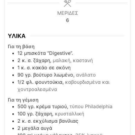
ΜΕΡΙΔΕΣ
6
ΥΛΙΚΑ
Για τη βάση
12
μπισκότα “Digestive”.
2
κ. σ. ζάχαρη,
μαλακή, καστανή
1
κ. σ. κακάο σε σκόνη
90
γρ. βούτυρο λιωμένο,
ανάλατο
1/2
φλ. φουντούκια,
καβουρδισμένα και
χοντροαλεσμένα
Για τη γέμιση
500
γρ. κρέμα τυριού,
τύπου Philadelphia
100
γρ. ζάχαρη,
κρυσταλλική
2
κ. σ. εκχύλισμα βανίλιας
2
μεγάλα αυγά