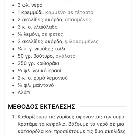
3
φλ. νερό
1
κρεμμύδι,
κομμένο σε τέταρτα
2
σκελίδες σκόρδο,
σπασμένες
3
κ. σ. ελαιόλαδο
½
λεμόνι,
σε φέτες
3
σκελίδες σκόρδο,
ψιλοκομμένες
¼
κ. γ. νιφάδες τσίλι
50
γρ. βούτυρο,
ανάλατο
250
γρ. κριθαράκι
½
φλ. λευκό κρασί
2
κ. σ. χυμό λεμονιού
½
φλ. μαϊντανό
Αλάτι
ΜΕΘΟΔΟΣ ΕΚΤΕΛΕΣΗΣ
Καθαρίζουμε τις γαρίδες αφήνοντας την ουρά.
Κρατάμε τα κεφάλια. Βάζουμε το νερό σε μια
κατσαρόλα και προσθέτουμε τις δύο σκελίδες