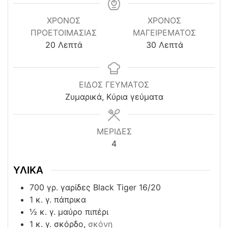
ΧΡΌΝΟΣ
ΧΡΟΝΟΣ
ΠΡΟΕΤΟΙΜΑΣΊΑΣ
ΜΑΓΕΙΡΕΜΑΤΟΣ
minutes
minutes
20
Λεπτά
30
Λεπτά
ΕΙΔΟΣ ΓΕΥΜΑΤΟΣ
Ζυμαρικά, Κύρια γεύματα
ΜΕΡΙΔΕΣ
4
ΥΛΙΚΑ
700
γρ. γαρίδες Black Tiger 16/20
1
κ. γ. πάπρικα
½
κ. γ. μαύρο πιπέρι
1
κ. γ. σκόρδο,
σκόνη