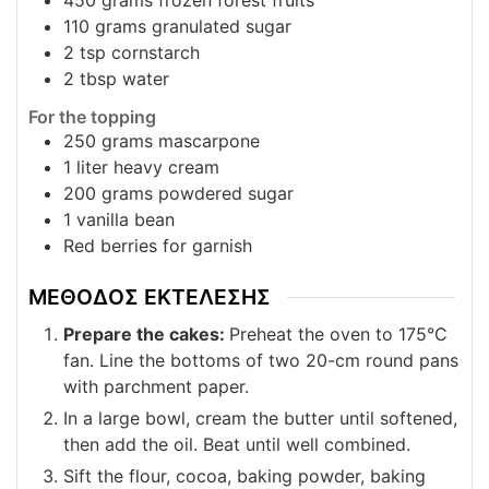
450
grams
frozen forest fruits
110
grams
granulated sugar
2
tsp
cornstarch
2
tbsp
water
For the topping
250
grams
mascarpone
1
liter
heavy cream
200
grams
powdered sugar
1
vanilla bean
Red berries for garnish
ΜΕΘΟΔΟΣ ΕΚΤΕΛΕΣΗΣ
Prepare the cakes:
Preheat the oven to 175°C
fan. Line the bottoms of two 20-cm round pans
with parchment paper.
In a large bowl, cream the butter until softened,
then add the oil. Beat until well combined.
Sift the flour, cocoa, baking powder, baking