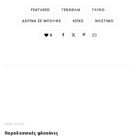
FEATURED
ΓΕΝΈΘΛΙΑ
ΓΛΥΚΌ
ΔΕΊΠΝΑ ΣΕ ΜΠΟΥΦΈ
ΚΈΙΚΣ
ΝΌΣΤΙΜΟ
0
PREV POST
Παραδοσιακές φλαούνες