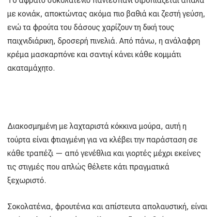
Το αφράτο σοκολατένιο παντεσπάνι σιροπιάζεται απαλά
με κονιάκ, αποκτώντας ακόμα πιο βαθιά και ζεστή γεύση,
ενώ τα φρούτα του δάσους χαρίζουν τη δική τους
παιχνιδιάρικη, δροσερή πινελιά. Από πάνω, η ανάλαφρη
κρέμα μασκαρπόνε και σαντιγί κάνει κάθε κομμάτι
ακαταμάχητο.
Διακοσμημένη με λαχταριστά κόκκινα μούρα, αυτή η
τούρτα είναι φτιαγμένη για να κλέβει την παράσταση σε
κάθε τραπέζι — από γενέθλια και γιορτές μέχρι εκείνες
τις στιγμές που απλώς θέλετε κάτι πραγματικά
ξεχωριστό.
Σοκολατένια, φρουτένια και απίστευτα απολαυστική, είναι