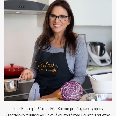
Γεια! Είμαι η Γαλάτεια. Μια Κύπρια μαμά τριών αγοριών
(τεσσάρων συμπεριλαμβανομένου του άντρα μου) που ζει στην