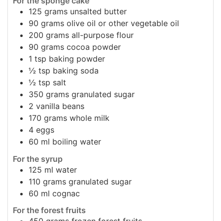
For the sponge cake
125
grams
unsalted butter
90
grams
olive oil or other vegetable oil
200
grams
all-purpose flour
90
grams
cocoa powder
1
tsp
baking powder
½
tsp
baking soda
½
tsp
salt
350
grams
granulated sugar
2
vanilla beans
170
grams
whole milk
4
eggs
60
ml
boiling water
For the syrup
125
ml
water
110
grams
granulated sugar
60
ml
cognac
For the forest fruits