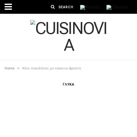
»
Home
Κέικ σοκολάτας με κόκκινα φρούτα
ΓΛΥΚΑ