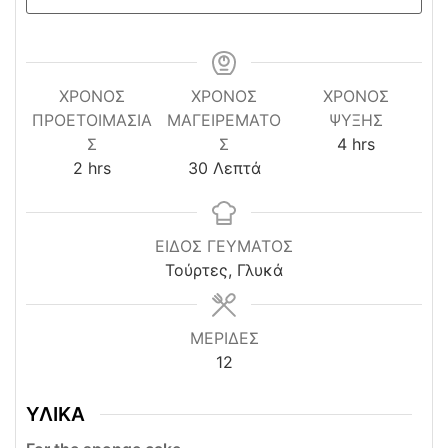
ΧΡΌΝΟΣ
ΧΡΟΝΟΣ
ΧΡΌΝΟΣ
ΠΡΟΕΤΟΙΜΑΣΊΑ
ΜΑΓΕΙΡΕΜΑΤΟ
ΨΎΞΗΣ
hours
Σ
Σ
4
hrs
hours
minutes
2
hrs
30
Λεπτά
ΕΙΔΟΣ ΓΕΥΜΑΤΟΣ
Τούρτες, Γλυκά
ΜΕΡΙΔΕΣ
12
ΥΛΙΚΑ