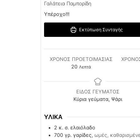
Γαλάτεια Παμπορίδη
Υπέροχο!!!
Εκτύπωση Συνταγής
ΧΡΌΝΟΣ ΠΡΟΕΤΟΙΜΑΣΊΑΣ
ΧΡΟΝΟ
minutes
20
Λεπτά
ΕΙΔΟΣ ΓΕΥΜΑΤΟΣ
Κύρια γεύματα, Ψάρι
ΥΛΙΚΑ
2
κ. σ. ελαιόλαδο
700
γρ. γαρίδες,
ωμές, καθαρισμέν