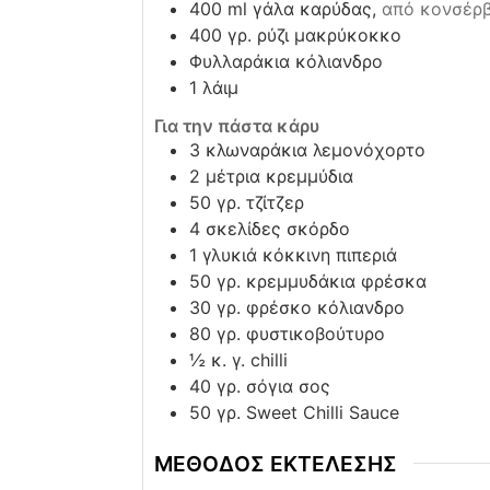
400
ml
γάλα καρύδας,
από κονσέρ
400
γρ. ρύζι μακρύκοκκο
Φυλλαράκια κόλιανδρο
1
λάιμ
Για την πάστα κάρυ
3
κλωναράκια λεμονόχορτο
2
μέτρια κρεμμύδια
50
γρ. τζίτζερ
4
σκελίδες σκόρδο
1
γλυκιά κόκκινη πιπεριά
50
γρ. κρεμμυδάκια φρέσκα
30
γρ. φρέσκο κόλιανδρο
80
γρ. φυστικοβούτυρο
½
κ. γ. chilli
40
γρ. σόγια σος
50
γρ. Sweet Chilli Sauce
ΜΕΘΟΔΟΣ ΕΚΤΕΛΕΣΗΣ